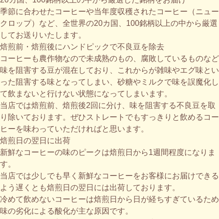
季節に合わせたコーヒーや当年度収穫されたコーヒー（ニュー
クロップ）など、全世界の20カ国、100銘柄以上の中から厳選
してお送りいたします。
焙煎前・焙煎後にハンドピックで不良豆を除去
コーヒーも農作物なので未成熟のもの、腐敗しているものなど
味を阻害する豆が混在しており、これからが雑味やエグ味とい
った阻害する味となってしまい、砂糖やミルクで味を誤魔化し
て飲まないと行けない状態になってしまいます。
当店では焙煎前、焙煎後2回に分け、味を阻害する不良豆を取
り除いております。ぜひストレートでもすっきりと飲めるコー
ヒーを味わっていただければと思います。
焙煎日の翌日に出荷
新鮮なコーヒーの味のピークは焙煎日から1週間程度になりま
す。
当店では少しでも早く新鮮なコーヒーをお客様にお届けできる
よう遅くとも焙煎日の翌日には出荷しております。
冷めて飲めないコーヒーは焙煎日から日が経ちすぎているため
味の劣化による酸化が主な原因です。