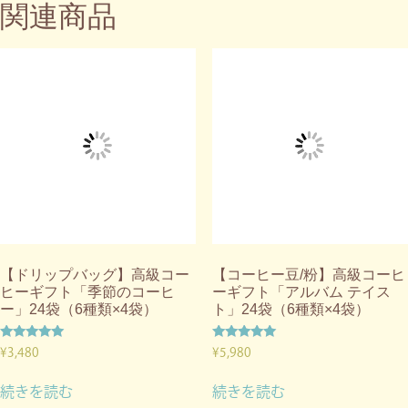
関連商品
【ドリップバッグ】高級コー
【コーヒー豆/粉】高級コーヒ
ヒーギフト「季節のコーヒ
ーギフト「アルバム テイス
ー」24袋（6種類×4袋）
ト」24袋（6種類×4袋）
5段階中
5段階中
¥
3,480
¥
5,980
5.00
5.00
の評価
の評価
続きを読む
続きを読む