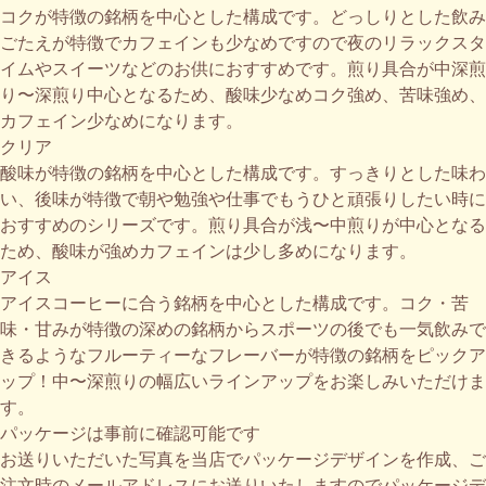
コクが特徴の銘柄を中心とした構成です。どっしりとした飲み
ごたえが特徴でカフェインも少なめですので夜のリラックスタ
イムやスイーツなどのお供におすすめです。煎り具合が中深煎
り〜深煎り中心となるため、酸味少なめコク強め、苦味強め、
カフェイン少なめになります。
クリア
酸味が特徴の銘柄を中心とした構成です。すっきりとした味わ
い、後味が特徴で朝や勉強や仕事でもうひと頑張りしたい時に
おすすめのシリーズです。煎り具合が浅〜中煎りが中心となる
ため、酸味が強めカフェインは少し多めになります。
アイス
アイスコーヒーに合う銘柄を中心とした構成です。コク・苦
味・甘みが特徴の深めの銘柄からスポーツの後でも一気飲みで
きるようなフルーティーなフレーバーが特徴の銘柄をピックア
ップ！中〜深煎りの幅広いラインアップをお楽しみいただけま
す。
パッケージは事前に確認可能です
お送りいただいた写真を当店でパッケージデザインを作成、ご
注文時のメールアドレスにお送りいたしますのでパッケージデ