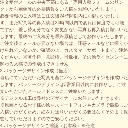
注文受付メールの中央下部にある「専用入稿フォームのリン
ク」から画像等の必要情報をご入稿をお願いいたします。
必要情報のご入稿はご注文後24時間以内にお願いいたしま
す。また写真等の再入稿は24時間以内であれば何度でも可能
ですが、差し替え分でなく変更がない写真も再入稿お願いいた
します。最終のご入稿分を最終原稿としてお作りいたします。
ご注文後にメールが届かない場合は、迷惑メールなどに振りか
けられていないかご確認の上、カスタマーサポートまでご連絡
ください。※著作権、意匠権、肖像権、その他ライセンシーに
関わる入稿での作成はできません。
3.パッケージデザイン作成（当店）
当店にていただいた写真を基にパッケージデザインを作成いた
します。パッケージデザインは3営業日以内にお作りし、ご注
文いただいたメールアドレスにご連絡いたします。
※デジタル加工は弊社のデザイナーにお任せいただきます。
※原画となるお子様の絵をスマートフォンやカメラで撮影しご
入稿いただくため、絵をお送りいただく必要はなくそのまま保
管していただけますのでご安心ください。
4.パッケージデザインご確認（お客様）※任意