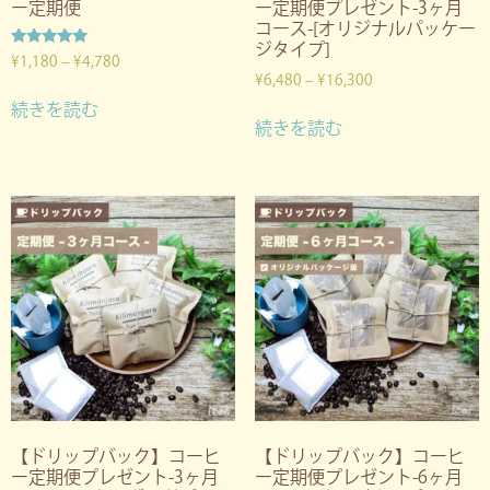
ー定期便
ー定期便プレゼント-3ヶ月
コース-[オリジナルパッケー
ジタイプ]
5段階中
¥
1,180
–
¥
4,780
5.00
¥
6,480
–
¥
16,300
の評価
続きを読む
続きを読む
【ドリップバック】コーヒ
【ドリップバック】コーヒ
ー定期便プレゼント-3ヶ月
ー定期便プレゼント-6ヶ月