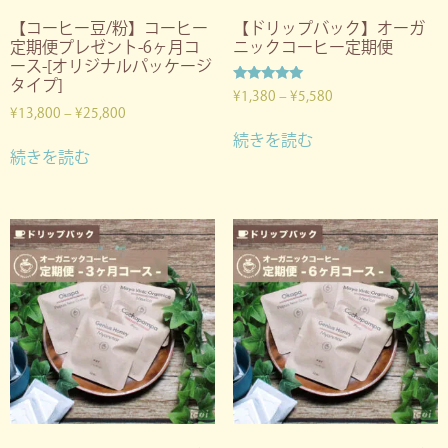
【コーヒー豆/粉】コーヒー
【ドリップバック】オーガ
定期便プレゼント-6ヶ月コ
ニックコーヒー定期便
ース-[オリジナルパッケージ
タイプ]
5段階中
¥
1,380
–
¥
5,580
5.00
¥
13,800
–
¥
25,800
の評価
続きを読む
続きを読む