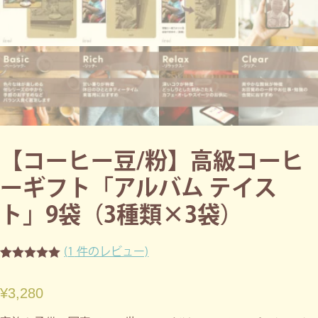
【コーヒー豆/粉】高級コーヒ
ーギフト「アルバム テイス
ト」9袋（3種類×3袋）
(
1
件のレビュー)
1
件の利用者
評価に基づ
¥
3,280
く5段階評
価のうち、
5.00
点