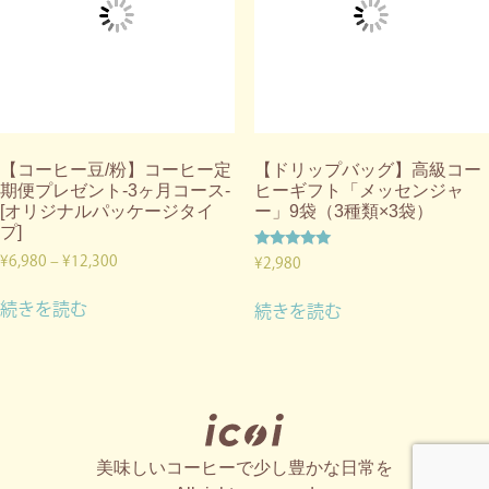
【コーヒー豆/粉】コーヒー定
【ドリップバッグ】高級コー
期便プレゼント-3ヶ月コース-
ヒーギフト「メッセンジャ
[オリジナルパッケージタイ
ー」9袋（3種類×3袋）
プ]
¥
6,980
–
¥
12,300
5段階中
¥
2,980
5.00
の評価
続きを読む
続きを読む
美味しいコーヒーで少し豊かな日常を