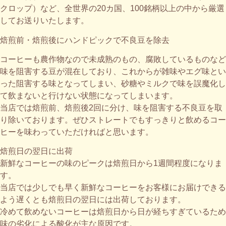
クロップ）など、全世界の20カ国、100銘柄以上の中から厳選
してお送りいたします。
焙煎前・焙煎後にハンドピックで不良豆を除去​
コーヒーも農作物なので未成熟のもの、腐敗しているものなど
味を阻害する豆が混在しており、これからが雑味やエグ味とい
った阻害する味となってしまい、砂糖やミルクで味を誤魔化し
て飲まないと行けない状態になってしまいます。
当店では焙煎前、焙煎後2回に分け、味を阻害する不良豆を取
り除いております。ぜひストレートでもすっきりと飲めるコー
ヒーを味わっていただければと思います。
焙煎日の翌日に出荷
新鮮なコーヒーの味のピークは焙煎日から1週間程度になりま
す。
当店では少しでも早く新鮮なコーヒーをお客様にお届けできる
よう遅くとも焙煎日の翌日には出荷しております。
冷めて飲めないコーヒーは焙煎日から日が経ちすぎているため
味の劣化による酸化が主な原因です。